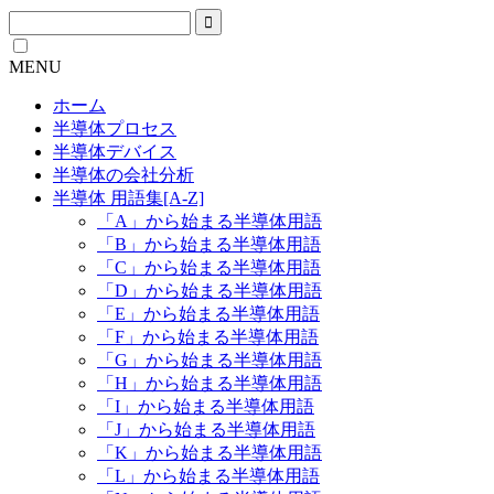
MENU
ホーム
半導体プロセス
半導体デバイス
半導体の会社分析
半導体 用語集[A-Z]
「A」から始まる半導体用語
「B」から始まる半導体用語
「C」から始まる半導体用語
「D」から始まる半導体用語
「E」から始まる半導体用語
「F」から始まる半導体用語
「G」から始まる半導体用語
「H」から始まる半導体用語
「I」から始まる半導体用語
「J」から始まる半導体用語
「K」から始まる半導体用語
「L」から始まる半導体用語