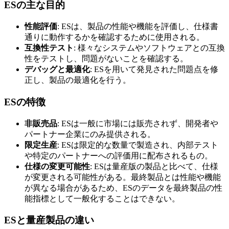
ESの主な目的
性能評価
: ESは、製品の性能や機能を評価し、仕様書
通りに動作するかを確認するために使用される。
互換性テスト
: 様々なシステムやソフトウェアとの互換
性をテストし、問題がないことを確認する。
デバッグと最適化
: ESを用いて発見された問題点を修
正し、製品の最適化を行う。
ESの特徴
非販売品
: ESは一般に市場には販売されず、開発者や
パートナー企業にのみ提供される。
限定生産
: ESは限定的な数量で製造され、内部テスト
や特定のパートナーへの評価用に配布されるもの。
仕様の変更可能性
: ESは量産版の製品と比べて、仕様
が変更される可能性がある。最終製品とは性能や機能
が異なる場合があるため、ESのデータを最終製品の性
能指標として一般化することはできない。
ESと量産製品の違い