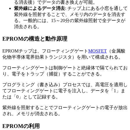
る消去後）でデータの書き換えが可能。
紫外線によるデータ消去
: チップ上にある小窓を通して
紫外線を照射することで、メモリ内のデータを消去す
る。一般的には、15～20分の紫外線照射で全データが
消去される。
EPROMの構造と動作原理
EPROMチップは、フローティングゲート
MOSFET
（金属酸
化物半導体電界効果トランジスタ）を用いて構成される。
フローティングゲートは制御ゲートと絶縁体で隔てられてお
り、電子をトラップ（捕捉）することができる。
プログラミング（書き込み）プロセスでは、高電圧を適用し
てフローティングゲートに電子を注入し、データを「1」ま
たは「0」として記録する。
紫外線を照射することでフローティングゲートの電子が放出
され、メモリが消去される。
EPROMの利用