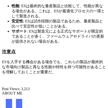
性能
: ESは最終的な量産製品と比較して、性能が異な
る場合がある。これは、ESが最適化プロセスの一環と
して製造される。
安定性
: ESは試作段階の製品であるため、量産製品と
比べて安定性が低いことがある。
サポート
: ESは製造元による正式なサポートが限定的
であることが多く、ファームウェアやドライバの更新
が提供されない場合がある。
注意点
ESを入手する機会がある場合でも、これらの製品が最終的
な市場向け製品と異なる性能や特性を持つ可能性があること
を理解しておくことが重要だ。
Post Views:
3,213
ABOUT ME