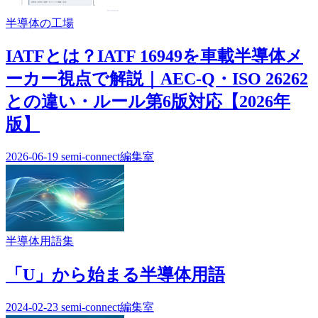
半導体の工場
IATFとは？IATF 16949を車載半導体メ
ーカー視点で解説｜AEC-Q・ISO 26262
との違い・ルール第6版対応【2026年
版】
2026-06-19
semi-connect編集室
半導体用語集
「U」から始まる半導体用語
2024-02-23
semi-connect編集室