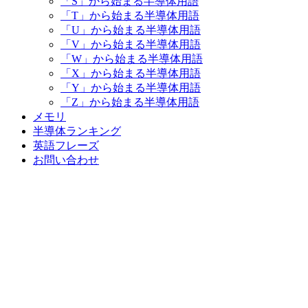
「S」から始まる半導体用語
「T」から始まる半導体用語
「U」から始まる半導体用語
「V」から始まる半導体用語
「W」から始まる半導体用語
「X」から始まる半導体用語
「Y」から始まる半導体用語
「Z」から始まる半導体用語
メモリ
半導体ランキング
英語フレーズ
お問い合わせ