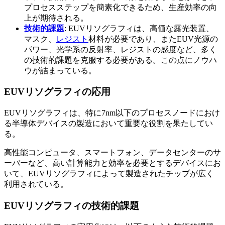
プロセスステップを簡素化できるため、生産効率の向
上が期待される。
技術的課題
: EUVリソグラフィは、高価な露光装置、
マスク、
レジスト
材料が必要であり、またEUV光源の
パワー、光学系の反射率、レジストの感度など、多く
の技術的課題を克服する必要がある。この点にノウハ
ウが詰まっている。
EUVリソグラフィの応用
EUVリソグラフィは、特に7nm以下のプロセスノードにおけ
る半導体デバイスの製造において重要な役割を果たしてい
る。
高性能コンピュータ、スマートフォン、データセンターのサ
ーバーなど、高い計算能力と効率を必要とするデバイスにお
いて、EUVリソグラフィによって製造されたチップが広く
利用されている。
EUVリソグラフィの技術的課題