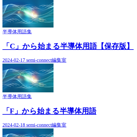
半導体用語集
「C」から始まる半導体用語【保存版】
2024-02-17
semi-connect編集室
半導体用語集
「F」から始まる半導体用語
2024-02-18
semi-connect編集室