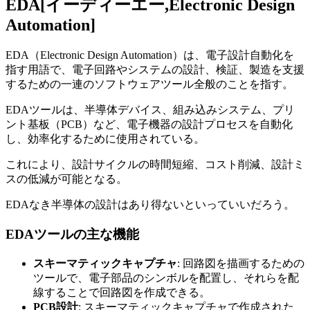
EDA[イーディーエー,Electronic Design
Automation]
EDA（Electronic Design Automation）は、電子設計自動化を
指す用語で、電子回路やシステムの設計、検証、製造を支援
するための一連のソフトウェアツール全般のことを指す。
EDAツールは、半導体デバイス、組み込みシステム、プリ
ント基板（PCB）など、電子機器の設計プロセスを自動化
し、効率化するために使用されている。
これにより、設計サイクルの時間短縮、コスト削減、設計ミ
スの低減が可能となる。
EDAなき半導体の設計はあり得ないといっていいだろう。
EDAツールの主な機能
スキーマティックキャプチャ
: 回路図を描画するための
ツールで、電子部品のシンボルを配置し、それらを配
線することで回路図を作成できる。
PCB設計
: スキーマティックキャプチャで作成された