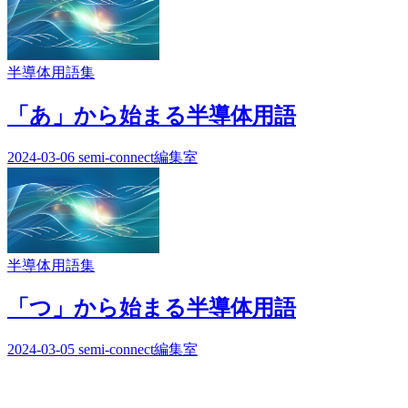
半導体用語集
「あ」から始まる半導体用語
2024-03-06
semi-connect編集室
半導体用語集
「つ」から始まる半導体用語
2024-03-05
semi-connect編集室