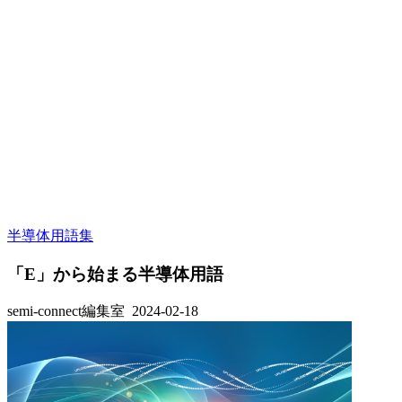
半導体用語集
「E」から始まる半導体用語
semi-connect編集室
2024-02-18