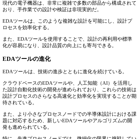
現代の電子機器は、非常に複雑で多数の部品から構成されて
おり、手作業での設計や検証は非現実的だ。
EDAツールは、このような複雑な設計を可能にし、設計プ
ロセスを効率化する。
また、EDAツールを使用することで、設計の再利用や標準
化が容易になり、設計品質の向上にも寄与できる。
EDAツールの進化
EDAツールは、技術の進歩とともに進化を続けている。
クラウドベースのEDAツールや、人工知能（AI）を活用し
た設計自動化技術の開発が進められており、これらの技術は
設計プロセスのさらなる高速化と効率化を実現することが期
待されている。
また、より小さなプロセスノードでの半導体設計における課
題に対応するため、新しいEDAツールやアルゴリズムの開
発も進められている。
特に、先進プロセスノードでは、微細化の限界に挑戦してい