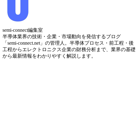
semi-connect編集室
半導体業界の技術・企業・市場動向を発信するブログ
「semi-connect.net」の管理人。半導体プロセス・前工程・後
工程からエレクトロニクス企業の財務分析まで、業界の基礎
から最新情報をわかりやすく解説します。