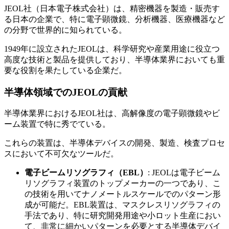
JEOL社（日本電子株式会社）は、精密機器を製造・販売す
る日本の企業で、特に電子顕微鏡、分析機器、医療機器など
の分野で世界的に知られている。
1949年に設立されたJEOLは、科学研究や産業用途に役立つ
高度な技術と製品を提供しており、半導体業界においても重
要な役割を果たしている企業だ。
半導体領域でのJEOLの貢献
半導体業界におけるJEOL社は、高解像度の電子顕微鏡やビ
ーム装置で特に秀でている。
これらの装置は、半導体デバイスの開発、製造、検査プロセ
スにおいて不可欠なツールだ。
電子ビームリソグラフィ（EBL）
: JEOLは電子ビーム
リソグラフィ装置のトップメーカーの一つであり、こ
の技術を用いてナノメートルスケールでのパターン形
成が可能だ。EBL装置は、マスクレスリソグラフィの
手法であり、特に研究開発用途や小ロット生産におい
て、非常に細かいパターンを必要とする半導体デバイ