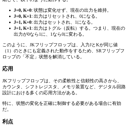
J=0, K=0
: 状態は変化せず、現在の出力を維持。
J=0, K=1
: 出力はリセットされ、0になる。
J=1, K=0
: 出力はセットされ、1になる。
J=1, K=1
: 出力はトグル（反転）する。つまり、現在の
出力が0なら1に、1なら0に変わる。
このように、JKフリップフロップは、入力JとKが同じ値
（1）のときにも定義された動作をするため、SRフリップフ
ロップの「不定」状態を解消している。
応用
JKフリップフロップは、その柔軟性と信頼性の高さから、
カウンタ、シフトレジスタ、メモリ装置など、デジタル回路
設計における多くの応用方法がある。
特に、状態の変化を正確に制御する必要がある場合に有効
だ。
利点