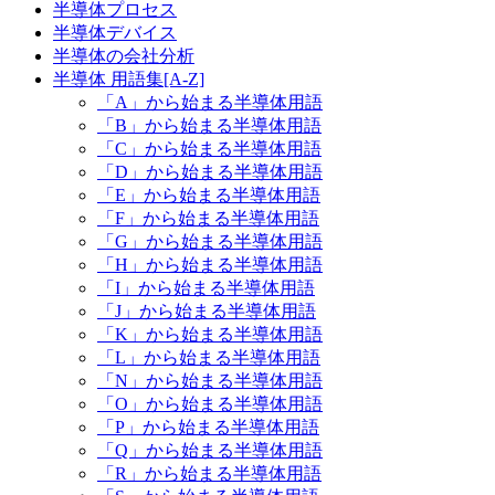
半導体プロセス
半導体デバイス
半導体の会社分析
半導体 用語集[A-Z]
「A」から始まる半導体用語
「B」から始まる半導体用語
「C」から始まる半導体用語
「D」から始まる半導体用語
「E」から始まる半導体用語
「F」から始まる半導体用語
「G」から始まる半導体用語
「H」から始まる半導体用語
「I」から始まる半導体用語
「J」から始まる半導体用語
「K」から始まる半導体用語
「L」から始まる半導体用語
「N」から始まる半導体用語
「O」から始まる半導体用語
「P」から始まる半導体用語
「Q」から始まる半導体用語
「R」から始まる半導体用語