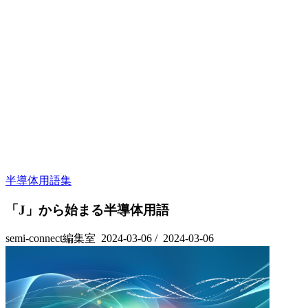
半導体用語集
「J」から始まる半導体用語
semi-connect編集室
2024-03-06
/
2024-03-06