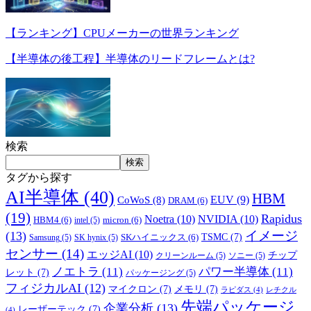
【ランキング】CPUメーカーの世界ランキング
【半導体の後工程】半導体のリードフレームとは?
検索
検索
タグから探す
AI半導体
(40)
HBM
EUV
(9)
CoWoS
(8)
DRAM
(6)
(19)
Rapidus
Noetra
(10)
NVIDIA
(10)
HBM4
(6)
micron
(6)
intel
(5)
イメージ
(13)
TSMC
(7)
SKハイニックス
(6)
Samsung
(5)
SK hynix
(5)
センサー
(14)
エッジAI
(10)
チップ
クリーンルーム
(5)
ソニー
(5)
ノエトラ
(11)
パワー半導体
(11)
レット
(7)
パッケージング
(5)
フィジカルAI
(12)
マイクロン
(7)
メモリ
(7)
ラピダス
(4)
レチクル
先端パッケージ
企業分析
(13)
レーザーテック
(7)
(4)