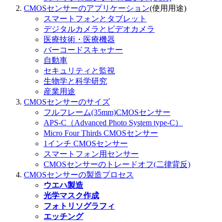
CMOSセンサーの
アプリケーション
(使用用途)
スマートフォンとタブレット
デジタルカメラとビデオカメラ
医療技術・医療機器
バーコードスキャナー
自動車
セキュリティと監視
生物学と科学研究
産業用途
CMOSセンサーのサイズ
フルフレーム(35mm)CMOSセンサー
APS-C（Advanced Photo System type-C）
Micro Four Thirds CMOSセンサー
1インチ CMOSセンサー
スマートフォン用センサー
CMOSセンサーのトレードオフ(二律背反)
CMOSセンサーの製造プロセス
ウエハ製造
光学マスク作成
フォトリソグラフィ
エッチング