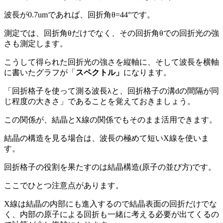
波長が0.7umであれば、回折角θ=44°です。
測定では、回折角θだけでなく、その回折角θでの回折光の強
さも測定します。
こうして得られた回折光の強さを縦軸に、そして波長を横軸
に書いたグラフが「
スペクトル」
になります。
「回折格子を使って測る波長λと、回折格子の溝dの間隔が同
じ程度の大きさ」であることを覚えておきましょう。
この関係が、結晶とX線の関係でもそのまま活用できます。
結晶の構造を見る場合は、波長の極めて短いX線を使いま
す。
回折格子の役割を果たすのは結晶構造(原子の並び方)です。
ここでひとつ注意点があります。
X線は結晶の内部にも進入するので結晶表面の回折だけでな
く、内部の原子による回折も一緒に考える必要が出てくるの