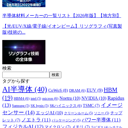
半導体材料メーカーの一覧リスト【2026年版】【地方別】
【光/EUV/X線/電子線/イオンビーム】リソグラフィ(写真製
版)技術の...
検索
検索
タグから探す
AI半導体
(40)
HBM
EUV
(9)
CoWoS
(8)
DRAM
(6)
(19)
Rapidus
Noetra
(10)
NVIDIA
(10)
HBM4
(6)
micron
(6)
intel
(5)
イメージ
(13)
TSMC
(7)
SKハイニックス
(6)
Samsung
(5)
SK hynix
(5)
センサー
(14)
エッジAI
(10)
チップ
クリーンルーム
(5)
ソニー
(5)
ノエトラ
(11)
パワー半導体
(11)
レット
(7)
パッケージング
(5)
フィジカルAI
(12)
マイクロン
(7)
メモリ
(7)
ラピダス
(4)
レチクル