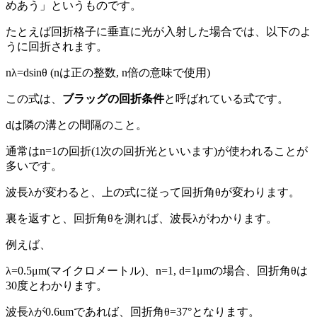
めあう」というものです。
たとえば回折格子に垂直に光が入射した場合では、以下のよ
うに回折されます。
nλ=dsinθ (nは正の整数, n倍の意味で使用)
この式は、
ブラッグの回折条件
と呼ばれている式です。
dは隣の溝との間隔のこと。
通常はn=1の回折(1次の回折光といいます)が使われることが
多いです。
波長λが変わると、上の式に従って回折角θが変わります。
裏を返すと、回折角θを測れば、波長λがわかります。
例えば、
λ=0.5μm(マイクロメートル)、n=1, d=1μmの場合、回折角θは
30度とわかります。
波長λが0.6umであれば、回折角θ=37°となります。