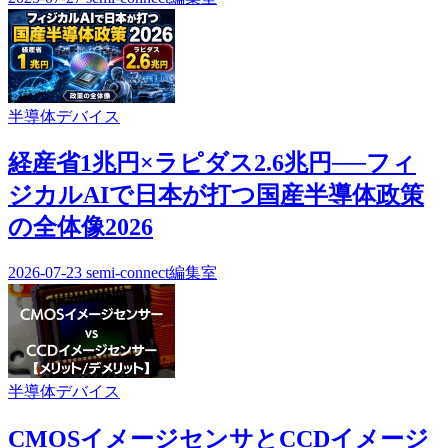
半導体デバイス
経産省1兆円×ラピダス2.6兆円──フィ
ジカルAIで日本が打つ国産半導体政策
の全体像2026
2026-07-23
semi-connect編集室
半導体デバイス
CMOSイメージセンサとCCDイメージ