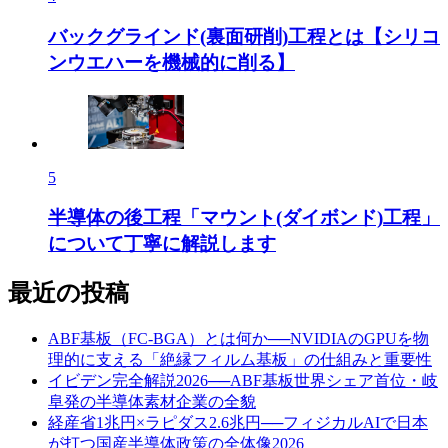
バックグラインド(裏面研削)工程とは【シリコ
ンウエハーを機械的に削る】
5
半導体の後工程「マウント(ダイボンド)工程」
について丁寧に解説します
最近の投稿
ABF基板（FC-BGA）とは何か──NVIDIAのGPUを物
理的に支える「絶縁フィルム基板」の仕組みと重要性
イビデン完全解説2026──ABF基板世界シェア首位・岐
阜発の半導体素材企業の全貌
経産省1兆円×ラピダス2.6兆円──フィジカルAIで日本
が打つ国産半導体政策の全体像2026