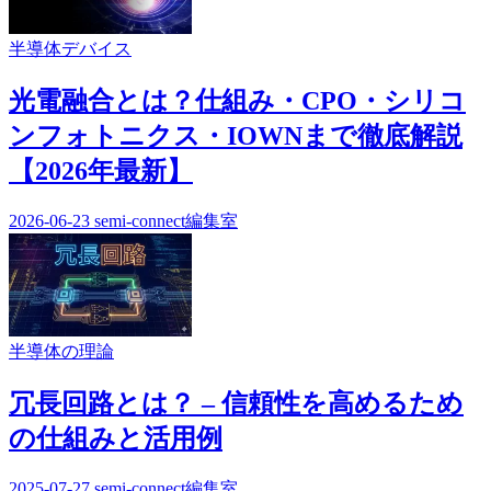
半導体デバイス
光電融合とは？仕組み・CPO・シリコ
ンフォトニクス・IOWNまで徹底解説
【2026年最新】
2026-06-23
semi-connect編集室
半導体の理論
冗長回路とは？ – 信頼性を高めるため
の仕組みと活用例
2025-07-27
semi-connect編集室