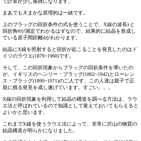
で計算が少し複雑になります。
まあでも大まかな原理的は一緒です。
上のブラッグの回折条件の式を使うことで、X線の波長λと
回折角θが測定でわかるはずなので、結果的に結晶を形成し
ている原子間距離dがわかります。
結晶にX線を照射すると回折が起こることを発見したのはド
イツのラウエ(1879~1960)です。
そして、この回折現象からブラッグの回折条件を導いたの
が、イギリスのヘンリー・ブラッグ(1862~1942)とローレン
ス・ブラッグ(1890~1971)の二人です。この人達は親子で正
規に残る発見を成し遂げています。すごい。。。
X線の回折現象を利用して結晶の構造を調べる方法は、ラウ
エ法と呼ばれているので知識として覚えておいてもらえると
よいかと思います。
これまでX線を使うラウエ法によって、非常に沢山の物質の
結晶構造が明らかになりました。