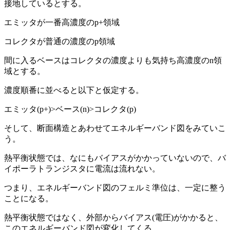
接地しているとする。
エミッタが一番高濃度のp+領域
コレクタが普通の濃度のp領域
間に入るベースはコレクタの濃度よりも気持ち高濃度のn領
域とする。
濃度順番に並べると以下と仮定する。
エミッタ(p+)>ベース(n)>コレクタ(p)
そして、断面構造とあわせてエネルギーバンド図をみていこ
う。
熱平衡状態では、なにもバイアスがかかっていないので、バ
イポーラトランジスタに電流は流れない。
つまり、エネルギーバンド図のフェルミ準位は、一定に整う
ことになる。
熱平衡状態ではなく、外部からバイアス(電圧)がかかると、
このエネルギーバンド図が変化してくる。