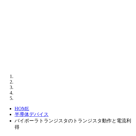
HOME
半導体デバイス
バイポーラトランジスタのトランジスタ動作と電流利
得