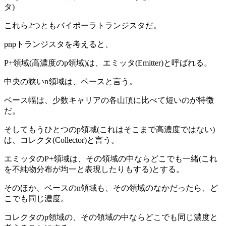
タ)
これら2つともバイポーラトランジスタだ。
pnpトランジスタを考えると、
P+領域(高濃度のp領域)は、エミッタ(Emitter)と呼ばれる。
中央の狭いn領域は、ベースと言う。
ベース幅は、少数キャリアの各山頂に比べて短いのが特徴
だ。
そしてもうひとつのp領域(これはそこまで高濃度ではない)
は、コレクタ(Collector)と言う。
エミッタのP+領域は、その領域の中ならどこでも一緒(これ
を不純物分布が均一と表現したりもする)とする。
そのほか、ベースのn領域も、その領域のなかだったら、ど
こでも同じ濃度。
コレクタのp領域の、その領域の中ならどこでも同じ濃度と