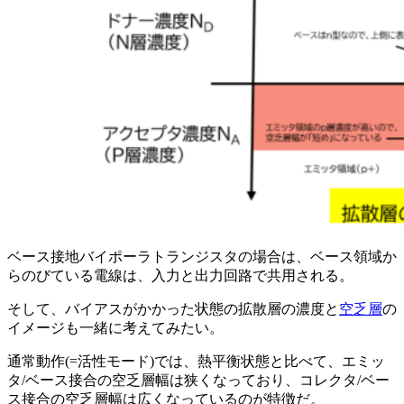
ベース接地バイポーラトランジスタの場合は、ベース領域か
らのびている電線は、入力と出力回路で共用される。
そして、バイアスがかかった状態の拡散層の濃度と
空乏層
の
イメージも一緒に考えてみたい。
通常動作(=活性モード)では、熱平衡状態と比べて、エミッ
タ/ベース接合の空乏層幅は狭くなっており、コレクタ/ベー
ス接合の空乏層幅は広くなっているのが特徴だ。