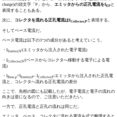
charge)の頭文字「P」から、
エミッタからの正孔電流をI
と
EP
表現することもある。
次に、
コレクタを流れる正孔電流はI
と表現する。
Collector,P
そしてベース電流だ。
ベース電流は以下の3つの成分があると考えていこう。
・I
:(エミッタから注入された電子電流)
Emitter,N
・I
:(ベースからコレクタへ移動する電子による電
Collector,N
流)
・I
=I
– I
:エミッタから注入された正孔電
Base,p
Emitter,P
Collector,P
流と、コレクタへ流れる正孔電流の差分
ここで、先程の図にも記載したが、電子電流と電子の流れの
向きは逆になるので、ご注意いただきたい。
一方で、正孔電流と正孔の流れは同じだ。
エミッタ、ベース、コレクタに流れる電流を式で整理すると