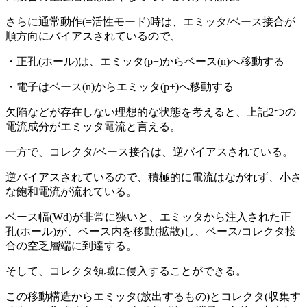
さらに通常動作(=活性モード)時は、エミッタ/ベース接合が
順方向にバイアスされているので、
・正孔(ホール)は、エミッタ(p+)からベース(n)へ移動する
・電子はベース(n)からエミッタ(p+)へ移動する
欠陥などが存在しない理想的な状態を考えると、上記2つの
電流成分がエミッタ電流と言える。
一方で、コレクタ/ベース接合は、逆バイアスされている。
逆バイアスされているので、積極的に電流はながれず、小さ
な飽和電流が流れている。
ベース幅(Wd)が非常に狭いと、エミッタから注入された正
孔(ホール)が、ベース内を移動(拡散)し、ベース/コレクタ接
合の空乏層端に到達する。
そして、コレクタ領域に侵入することができる。
この移動構造からエミッタ(放出するもの)とコレクタ(収集す