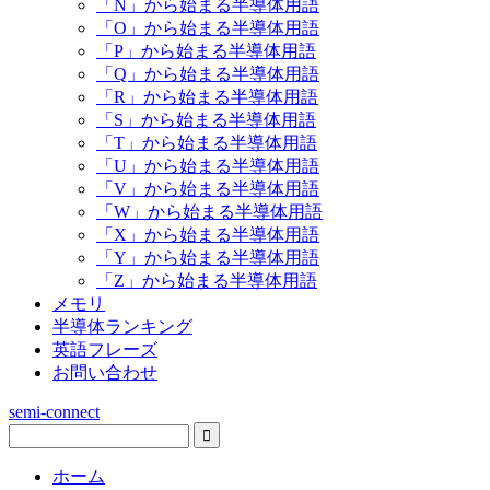
「N」から始まる半導体用語
「O」から始まる半導体用語
「P」から始まる半導体用語
「Q」から始まる半導体用語
「R」から始まる半導体用語
「S」から始まる半導体用語
「T」から始まる半導体用語
「U」から始まる半導体用語
「V」から始まる半導体用語
「W」から始まる半導体用語
「X」から始まる半導体用語
「Y」から始まる半導体用語
「Z」から始まる半導体用語
メモリ
半導体ランキング
英語フレーズ
お問い合わせ
semi-connect
ホーム