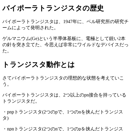
バイポーラトランジスタの歴史
バイポーラトランジスタは、1947年に、ベル研究所の研究チ
ームによって発明された。
ゲルマニウム(Ge)という半導体基板に、電極として鋭い2本
の針を突き立てた、今思えば非常にワイルドなデバイスだっ
た。
トランジスタ動作とは
さてバイポーラトランジスタの理想的な状態を考えていこ
う。
バイポーラトランジスタは、2つ以上のpn接合を持っている
トランジスタだ。
・pnpトランジスタ(2つのpで、1つのnを挟んだトランジス
タ)
・npnトランジスタ(2つのnで、1つのpを挟んだトランジス