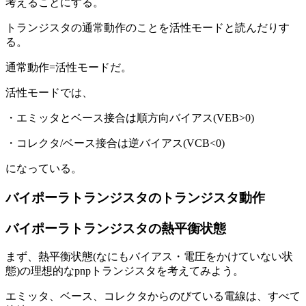
考えることにする。
トランジスタの通常動作のことを活性モードと読んだりす
る。
通常動作=活性モードだ。
活性モードでは、
・エミッタとベース接合は順方向バイアス(VEB>0)
・コレクタ/ベース接合は逆バイアス(VCB<0)
になっている。
バイポーラトランジスタのトランジスタ動作
バイポーラトランジスタの熱平衡状態
まず、熱平衡状態(なにもバイアス・電圧をかけていない状
態)の理想的なpnpトランジスタを考えてみよう。
エミッタ、ベース、コレクタからのびている電線は、すべて