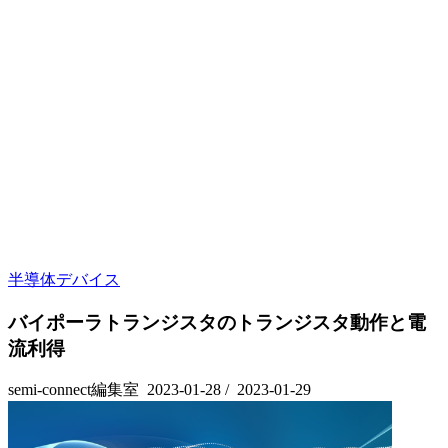
半導体デバイス
バイポーラトランジスタのトランジスタ動作と電
流利得
semi-connect編集室
2023-01-28
/
2023-01-29