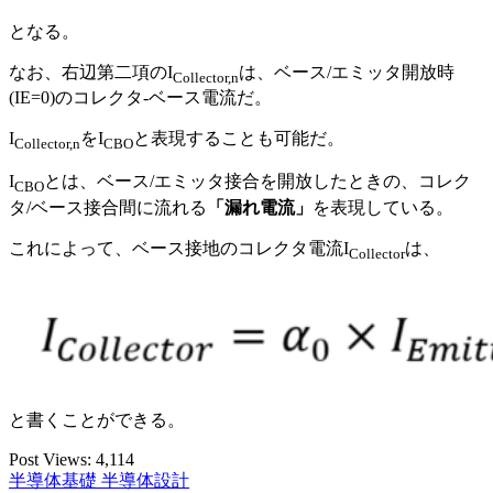
となる。
なお、右辺第二項のI
は、ベース/エミッタ開放時
Collector,n
(IE=0)のコレクタ-ベース電流だ。
I
をI
と表現することも可能だ。
Collector,n
CBO
I
とは、ベース/エミッタ接合を開放したときの、コレク
CBO
タ/ベース接合間に流れる
「漏れ電流」
を表現している。
これによって、ベース接地のコレクタ電流I
は、
Collector
と書くことができる。
Post Views:
4,114
半導体基礎
半導体設計