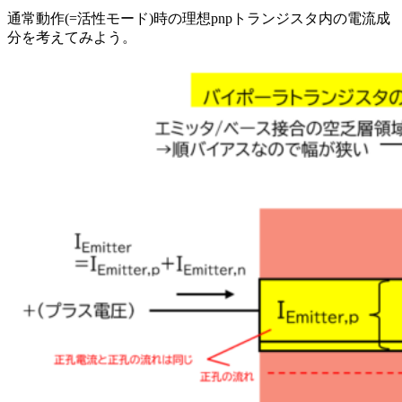
通常動作(=活性モード)時の理想pnpトランジスタ内の電流成
分を考えてみよう。