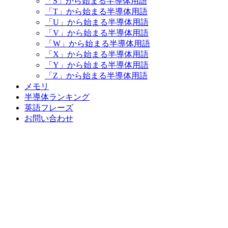
「S」から始まる半導体用語
「T」から始まる半導体用語
「U」から始まる半導体用語
「V」から始まる半導体用語
「W」から始まる半導体用語
「X」から始まる半導体用語
「Y」から始まる半導体用語
「Z」から始まる半導体用語
メモリ
半導体ランキング
英語フレーズ
お問い合わせ