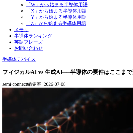
「W」から始まる半導体用語
「X」から始まる半導体用語
「Y」から始まる半導体用語
「Z」から始まる半導体用語
メモリ
半導体ランキング
英語フレーズ
お問い合わせ
半導体デバイス
フィジカルAI vs 生成AI──半導体の要件はここまで
semi-connect編集室
2026-07-08