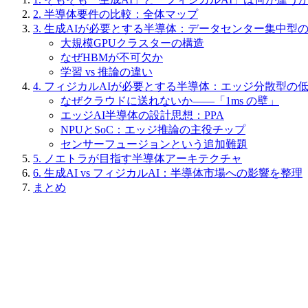
2. 半導体要件の比較：全体マップ
3. 生成AIが必要とする半導体：データセンター集中型
大規模GPUクラスターの構造
なぜHBMが不可欠か
学習 vs 推論の違い
4. フィジカルAIが必要とする半導体：エッジ分散型の
なぜクラウドに送れないか——「1ms の壁」
エッジAI半導体の設計思想：PPA
NPUとSoC：エッジ推論の主役チップ
センサーフュージョンという追加難題
5. ノエトラが目指す半導体アーキテクチャ
6. 生成AI vs フィジカルAI：半導体市場への影響を整理
まとめ