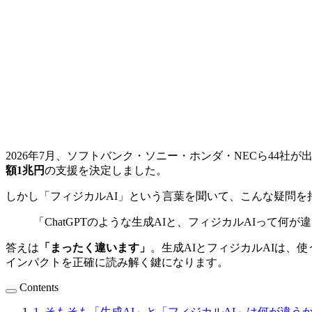
2026年7月、ソフトバンク・ソニー・ホンダ・NECら44社
額1兆円
の支援を決定しました。
しかし「フィジカルAI」という言葉を聞いて、こんな疑問を
「ChatGPTのような生成AIと、フィジカルAIって何
答えは
「まったく違います」
。生成AIとフィジカルAIは
インパクトを正確に読み解く鍵になります。
Contents
1. そもそも「生成AI」と「フィジカルAI」は何が違う