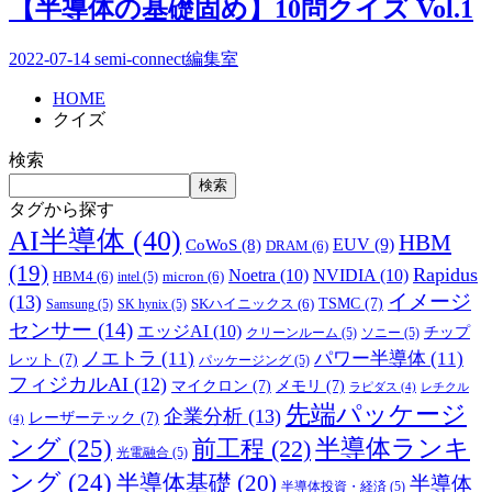
【半導体の基礎固め】10問クイズ Vol.1
2022-07-14
semi-connect編集室
HOME
クイズ
検索
検索
タグから探す
AI半導体
(40)
HBM
EUV
(9)
CoWoS
(8)
DRAM
(6)
(19)
Rapidus
Noetra
(10)
NVIDIA
(10)
HBM4
(6)
micron
(6)
intel
(5)
イメージ
(13)
TSMC
(7)
SKハイニックス
(6)
Samsung
(5)
SK hynix
(5)
センサー
(14)
エッジAI
(10)
チップ
クリーンルーム
(5)
ソニー
(5)
ノエトラ
(11)
パワー半導体
(11)
レット
(7)
パッケージング
(5)
フィジカルAI
(12)
マイクロン
(7)
メモリ
(7)
ラピダス
(4)
レチクル
先端パッケージ
企業分析
(13)
レーザーテック
(7)
(4)
ング
(25)
前工程
(22)
半導体ランキ
光電融合
(5)
ング
(24)
半導体基礎
(20)
半導体
半導体投資・経済
(5)