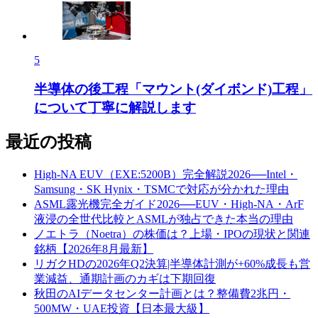
5
半導体の後工程「マウント(ダイボンド)工程」
について丁寧に解説します
最近の投稿
High-NA EUV（EXE:5200B）完全解説2026──Intel・
Samsung・SK Hynix・TSMCで対応が分かれた理由
ASML露光機完全ガイド2026──EUV・High-NA・ArF
液浸の全世代比較とASMLが独占できた本当の理由
ノエトラ（Noetra）の株価は？上場・IPOの現状と関連
銘柄【2026年8月最新】
リガクHDの2026年Q2決算|半導体計測が+60%成長も営
業減益、通期計画のカギは下期回復
秋田のAIデータセンター計画とは？整備費2兆円・
500MW・UAE投資【日本最大級】