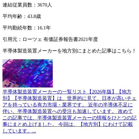
連結従業員数：3670人
平均年齢：43.8歳
平均勤続年数：16.1年
引用元：ローツェ 有価証券報告書2021年度
半導体製造装置メーカーを地方別にまとめた記事はこちら！
半導体製造装置メーカーの一覧リスト【2026年版】【地方
別】
【半導体製造装置】は、世界的に見て、日本が高いチェ
アを持っている有力市場・業界です。 近年の半導体不足に
伴い、半導体製造装置への受注も加速しています。 改めて
この記事では、半導体製造装置メーカーの情報をひとつの記
事にまとめ上げました。 今回は、【地方別】にわけて記載
しています。...