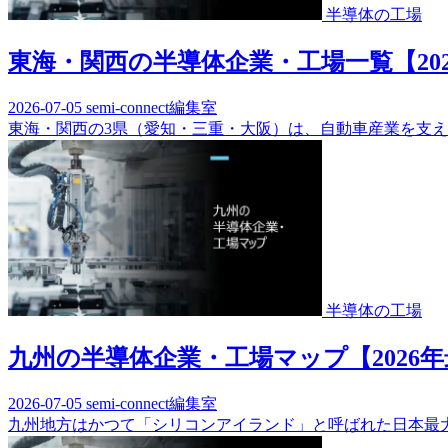
半導体の工場
東海・関西の半導体企業・工場一覧【20
2026-07-05
semi-connect編集室
東海・関西の3県（愛知・三重・大阪）は、自動車産業を支え
半導体の工場
九州の半導体企業・工場マップ【202
2026-07-05
semi-connect編集室
九州地方はかつて「シリコンアイランド」と呼ばれた日本最大の