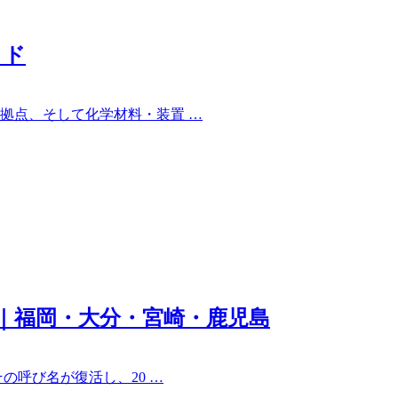
イド
拠点、そして化学材料・装置 …
ド｜福岡・大分・宮崎・鹿児島
の呼び名が復活し、20 …