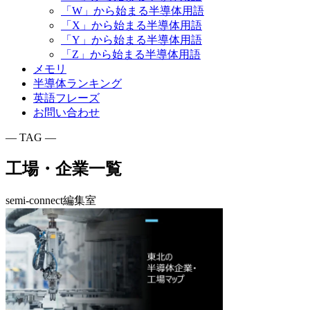
「W」から始まる半導体用語
「X」から始まる半導体用語
「Y」から始まる半導体用語
「Z」から始まる半導体用語
メモリ
半導体ランキング
英語フレーズ
お問い合わせ
― TAG ―
工場・企業一覧
semi-connect編集室