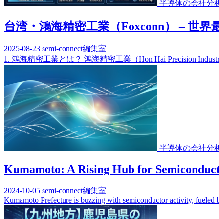
半導体の会社分
台湾・鴻海精密工業（Foxconn） – 世
2025-08-23
semi-connect編集室
1. 鴻海精密工業とは？ 鴻海精密工業（Hon Hai Precision Industr
半導体の会社分
Kumamoto: A Rising Hub for Semiconduct
2024-10-05
semi-connect編集室
Kumamoto Prefecture is buzzing with semiconductor activity, fuele