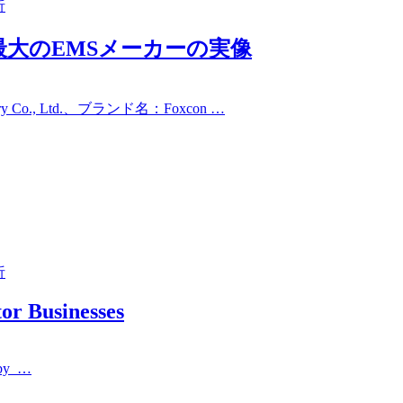
析
界最大のEMSメーカーの実像
y Co., Ltd.、ブランド名：Foxcon …
析
or Businesses
d by …